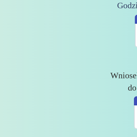
Godzi
Wniosek
do