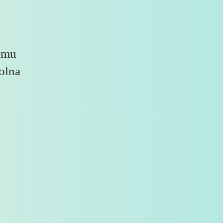
emu
olna