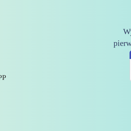
W
pierw
PPP