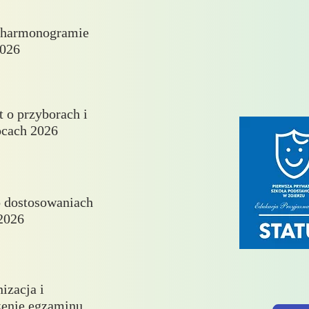
 harmonogramie
026
 o przyborach i
cach 2026
 dostosowaniach
2026
izacja i
enie egzaminu