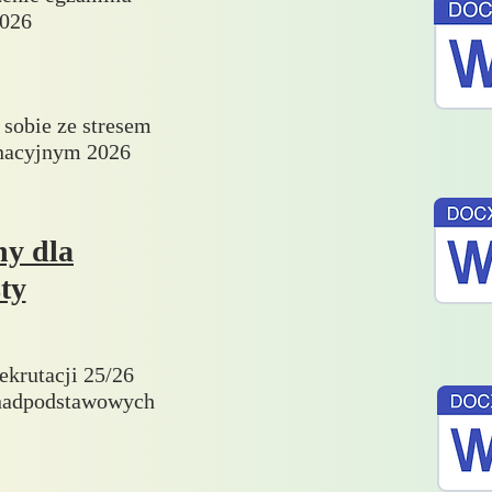
026
 sobie ze stresem
nacyjnym 2026
ny dla
ty
ekrutacji 25/26
onadpodstawowych