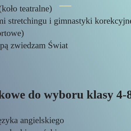
koło teatralne)
i stretchingu i gimnastyki korekcyjn
ortowe)
apą zwiedzam Świat
kowe do wyboru klasy 4-
ęzyka angielskiego