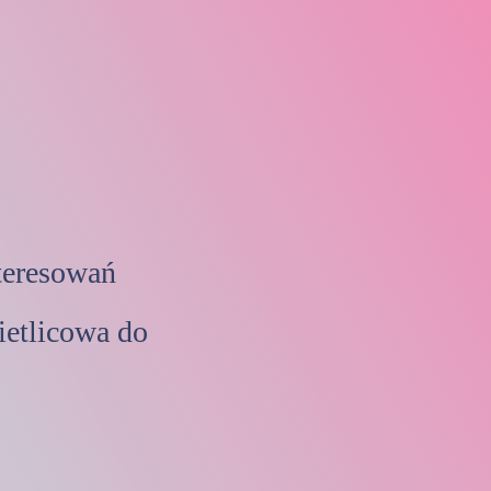
teresowań
ietlicowa do