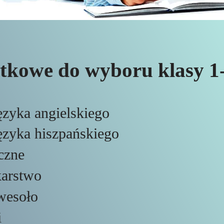
tkowe do wyboru klasy 1
ęzyka angielskiego
ęzyka hiszpańskiego
czne
karstwo
wesoło
i