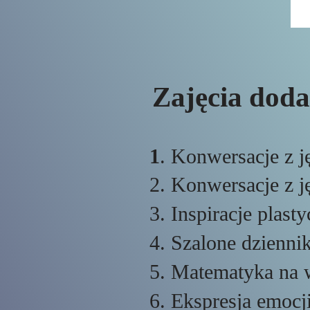
Zajęcia doda
1
. Konwersacje z j
2. Konwersacje z j
3. Inspiracje plasty
4. Szalone dzienni
5. Matematyka na 
6. Ekspresja emocj