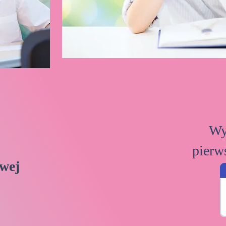
Wy
pierw
wej