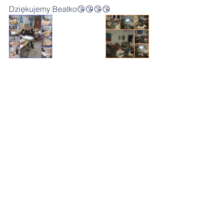
Dziękujemy Beatko😘😘😘😘