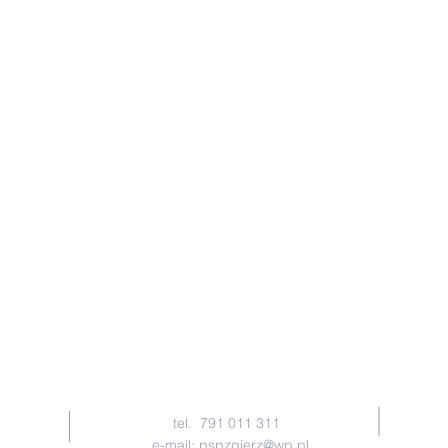
KONTAKT
tel. 791 011 311
e-mail:
pspzgierz@wp.pl