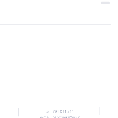
KONTAKT
tel. 791 011 311
e-mail:
pspzgierz@wp.pl